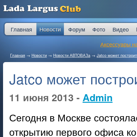
Главная
Новости
Форум
Фото
Видео
Аксессуары на
Главная
→
Новости
→
Новости АВТОВАЗа
→
Jatco может построит
Jatco может постро
11 июня 2013 -
Admin
Сегодня в Москве состояла
открытию первого офиса ко