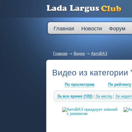
Главная
Новости
Форум
Главная
→
Видео
→
АвтоВАЗ
Видео из категории
По просмотрам
По рейтингу
За все время (122)
|
За месяц
|
За неде