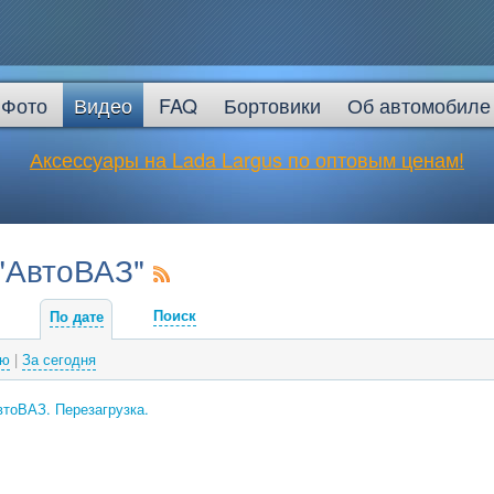
Фото
Видео
FAQ
Бортовики
Об автомобиле
Аксессуары на Lada Largus по оптовым ценам!
 "АвтоВАЗ"
Поиск
По дате
лю
|
За сегодня