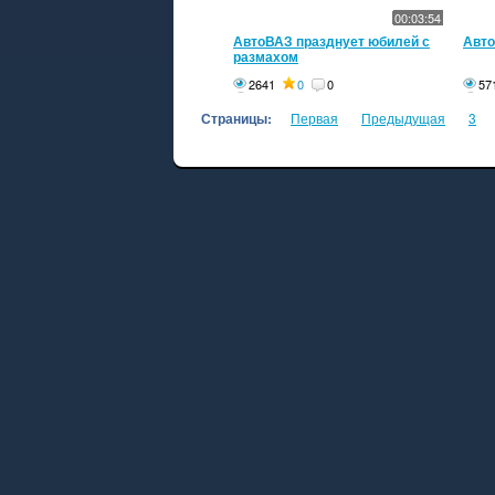
00:03:54
АвтоВАЗ празднует юбилей с
Авто
размахом
2641
0
0
57
Страницы:
Первая
Предыдущая
3