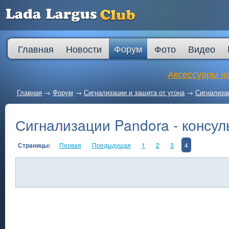
Главная
Новости
Форум
Фото
Видео
Аксессуары на
Главная
→
Форум
→
Сигнализации и защита от угона
→
Сигнализа
Сигнализации Pandora - консу
Страницы:
Первая
Предыдущая
1
2
3
4