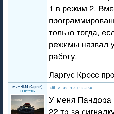
1 в режим 2. Вме
программировани
только тогда, ес
режимы назвал у
работу.
Ларгус Кросс пр
mumrik75 (Сергей)
#85
- 21 марта 2017 в 23:09
Посетитель
У меня Пандора 
22 тр за сигналк