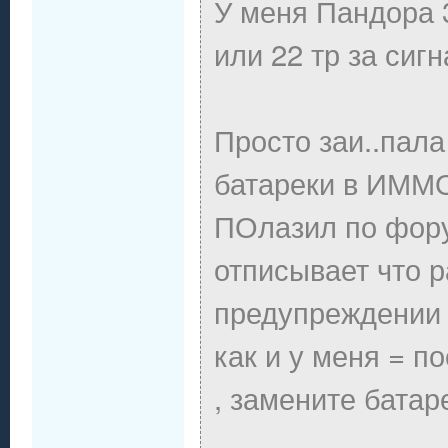
У меня Пандора 3
или 22 тр за сиг
Просто заи..пал
батареки в ИММО
ПОлазил по форум
отписывает что 
предупреждении 
как и у меня = п
, замените батаре