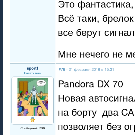
Это фантастика,
Всё таки, брелок
все берут сигна
Мне нечего не м
sport1
#78
- 21 февраля 2016 в 15:31
Посетитель
Pandora DX 70
Новая автосигна
на борту два CA
позволяет без о
Сообщений: 399