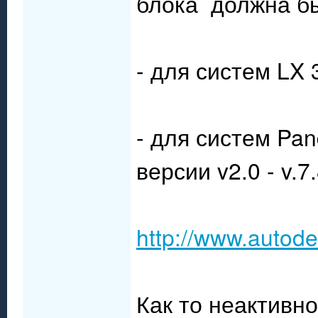
блока должна б
- для систем LX 
- для систем Pa
версии v2.0 - v.7
http://www.autod
Как то неактивн