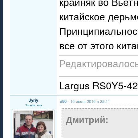
крайняк во Вьет
китайское дерьмо
Принципиальност
все от этого кит
Редактировалось
Largus RS0Y5-4
Uyriy
#80
- 16 июля 2016 в 22:11
Посетитель
Дмитрий: