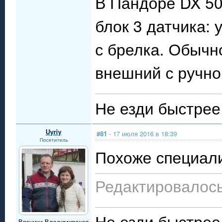
В Пандоре DX 50
блок 3 датчика: 
с брелка. Обычно
внешний с ручно
Не езди быстрее 
Uyriy
#81
- 17 июля 2016 в 18:39
Посетитель
Похоже специал
Редактировалось:
Не езди быстрее 
Вязники.Владимирская