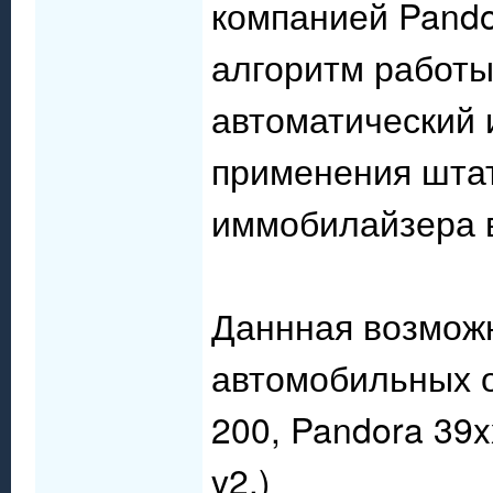
компанией Pand
алгоритм работы
автоматический 
применения штат
иммобилайзера в
Даннная возможн
автомобильных о
200, Pandora 39
v2.)