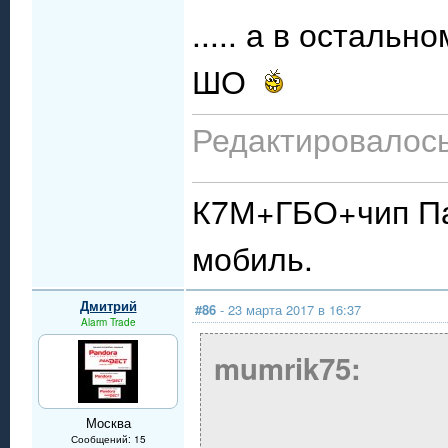
..... а в осталь
ШО
Редактировалось:
К7М+ГБО+чип Пау
мобиль.
Дмитрий
#86
- 23 марта 2017 в 16:37
Alarm Trade
mumrik75:
Москва
Сообщений: 15