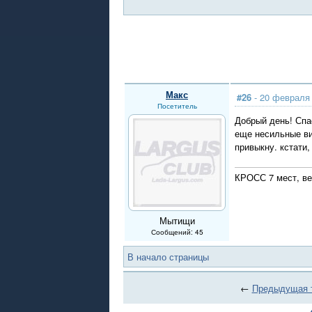
Макс
#26
- 20 февраля 
Посетитель
Добрый день! Спас
еще несильные ви
привыкну. кстати
КРОСС 7 мест, в
Мытищи
Сообщений: 45
В начало страницы
←
Предыдущая 