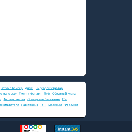
Сетка в бампер
Диски
Видеорегистратор
кс на крышу
Тюнинг фонари
Птф
Обратный клапан
и
Фильтр салона
Освещение багажника
Гбо
ок омывателя
Парктроник
То-1
Моделька
Форсунки