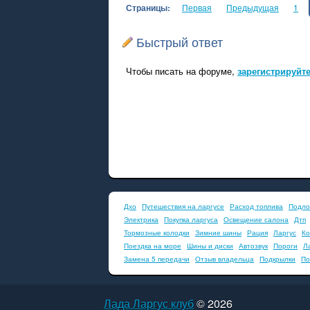
Страницы:
Первая
Предыдущая
1
Быстрый ответ
Чтобы писать на форуме,
зарегистрируйт
Дхо
Путешествия на ларгусе
Расход топлива
Подло
Электрика
Покупка ларгуса
Освещение салона
Дтп
Тормозные колодки
Зимние шины
Рация
Ларгус
Ко
Поездка на море
Шины и диски
Автозвук
Пороги
Л
Замена 5 передачи
Отзыв владельца
Подкрылки
По
Лада Ларгус клуб
© 2026