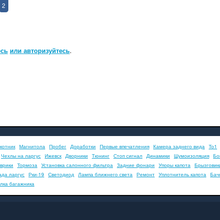
2
есь
или авторизуйтесь
.
котник
Магнитола
Пробег
Доработки
Первые впечатления
Камера заднего вида
То1
Чехлы на ларгус
Ижевск
Дворники
Тюнинг
Стоп сигнал
Динамики
Шумоизоляция
Бо
врики
Тормоза
Установка салонного фильтра
Задние фонари
Упоры капота
Брызговик
ада ларгус
Рки-19
Светодиод
Лампа ближнего света
Ремонт
Уплотнитель капота
Бач
лка багажника