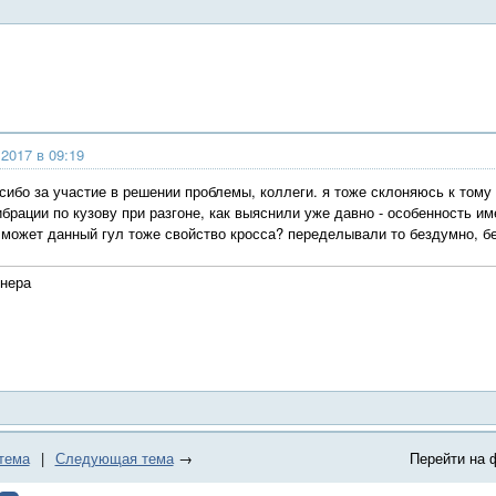
2017 в 09:19
ибо за участие в решении проблемы, коллеги. я тоже склоняюсь к тому ,
брации по кузову при разгоне, как выяснили уже давно - особенность и
, может данный гул тоже свойство кросса? переделывали то бездумно, бе
енера
тема
|
Следующая тема
→
Перейти на 