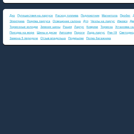
Дхо
Путешествия на ларгусе
Расход топлива
Подлокотник
Магнитола
Пробег
Электрика
Покупка ларгуса
Освещение салона
Дтп
Чехлы на ларгус
Ижевск
Дв
Тормозные колодки
Зимние шины
Рация
Ларгус
Коврики
Тормоза
Установка с
Поездка на море
Шины и диски
Автозвук
Пороги
Лада ларгус
Рки-19
Светодио
Замена 5 передачи
Отзыв владельца
Подкрылки
Полка багажника