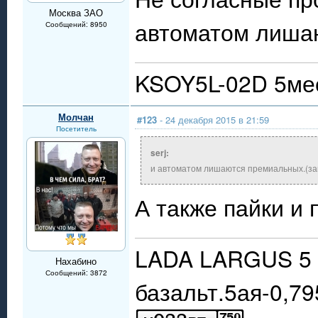
Москва ЗАО
автоматом лиша
Сообщений: 8950
KSOY5L-02D 5мес
Молчан
#123
- 24 декабря 2015 в 21:59
Посетитель
serj:
и автоматом лишаются премиальных.(за
А также пайки и 
LADA LARGUS 5 
Нахабино
Сообщений: 3872
базальт.5ая-0,79