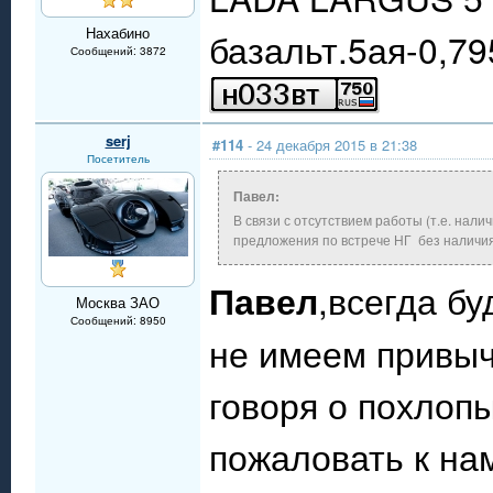
Нахабино
базальт.5ая-0,79
Сообщений: 3872
serj
#114
- 24 декабря 2015 в 21:38
Посетитель
Павел:
В связи с отсутствием работы (т.е. нал
предложения по встрече НГ без наличия
Павел
,всегда б
Москва ЗАО
Сообщений: 8950
не имеем привыч
говоря о похло
пожаловать к нам