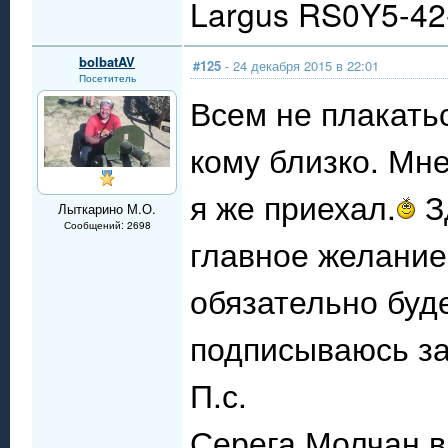
Largus RS0Y5-4
bolbatAV
#125
- 24 декабря 2015 в 22:01
Посетитель
Всем не плакать
кому близко. Мн
я же приехал.
З
Лыткарино М.О.
Сообщений: 2698
главное желание 
обязательно буд
подписываюсь за
П.с.
Серега Молчан в 