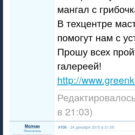
мангал с грибоч
В техцентре мас
помогут нам с ус
Прошу всех прой
галереей!
http://www.greenk
Редактировалось
в 21:03)
Молчан
#106
- 24 декабря 2015 в 21:05
Посетитель