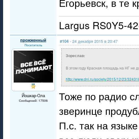
Егорьевск, в те 
Largus RS0Y5-4
прожженный
#104
- 24 декабря 2015 в 20:47
Посетитель
Зореслав:
В этом году Красная площадь на НГ не дл
http://www.dni.ru/society/2015/12/23/32431
Тоже по радио с
Йошкар-Ола
Сообщений: 17506
зверинце проду
П.с. так на язык