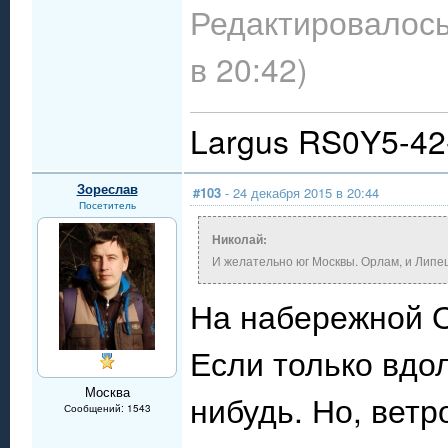
Редактировалось
в 20:42)
Largus RS0Y5-4
Зореслав
#103
- 24 декабря 2015 в 20:44
Посетитель
Николай:
И желательно юг Москвы. Орлам, и Липец
На набережной О
Если только вдол
Москва
нибудь. Но, ветр
Сообщений: 1543