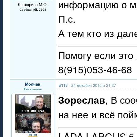
информацию о ме
Лыткарино М.О.
Сообщений: 2698
П.с.
А тем кто из дал
Помогу если это 
8(915)053-46-68
Молчан
#113
- 24 декабря 2015 в 21:37
Посетитель
Зореслав
, В со
на нее и всё пой
LADA LARGUS 5 