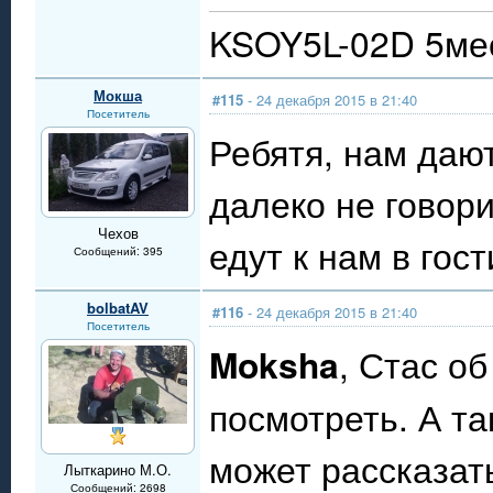
KSOY5L-02D 5мес
Мокша
#115
- 24 декабря 2015 в 21:40
Посетитель
Ребятя, нам дают
далеко не говор
Чехов
едут к нам в гос
Сообщений: 395
bolbatAV
#116
- 24 декабря 2015 в 21:40
Посетитель
Moksha
, Стас об
посмотреть. А та
может рассказать.
Лыткарино М.О.
Сообщений: 2698