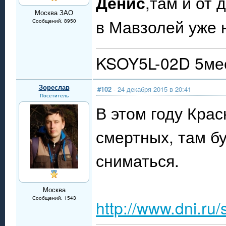
Денис
,там и от 
Москва ЗАО
в Мавзолей уже 
Сообщений: 8950
KSOY5L-02D 5мес
Зореслав
#102
- 24 декабря 2015 в 20:41
Посетитель
В этом году Кра
смертных, там бу
сниматься.
Москва
Сообщений: 1543
http://www.dni.ru