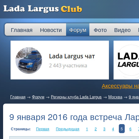
Главная
Новости
Форум
Фото
Видео
Аксессуары на
Главная
→
Форум
→
Регионы клуба Lada Largus
→
Москва
→
9 янв
9 января 2016 года встреча Лар
Страницы:
Первая
Предыдущая
1
2
3
4
5
6