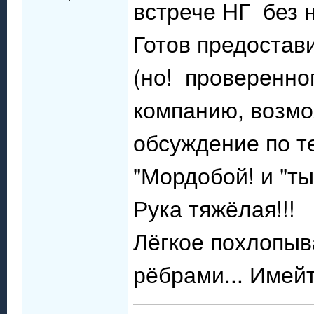
встрече НГ без 
Готов предостав
(но! проверенного
компанию, возмо
обсуждение по те
"Мордобой! и "ты
Рука тяжёлая!!!
Лёгкое похлопы
рёбрами... Имей