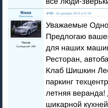
все люди-зверьки
Мокша
#105
- 24 декабря 2015 в 21:00
Посетитель
Уважаемые Одно
Предлогаю вашем
Чехов
для наших маши
Сообщений: 395
Ресторан, автоба
Клаб Шишкин Лес
паркинг техцент
летняя веранда!
шикарной кухней