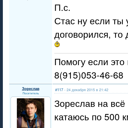
П.с.
Стас ну если ты
договорился, то 
Помогу если это 
8(915)053-46-68
Зореслав
#117
- 24 декабря 2015 в 21:42
Посетитель
Зореслав на всё
катаюсь по 500 к