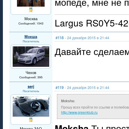
мопеде, мне не 
Москва
Largus RS0Y5-4
Сообщений: 1543
Мокша
#118
- 24 декабря 2015 в 21:44
Посетитель
Давайте сделаем
Чехов
Сообщений: 395
serj
#119
- 24 декабря 2015 в 21:44
Посетитель
Moksha:
Прошу всех пройти по ссылке и полюбов
http://www.greenklub.ru
Moksha
,Ты прос
Москва ЗАО