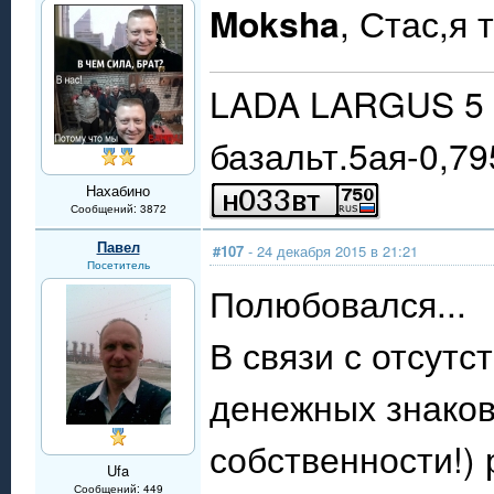
Moksha
, Стас,я
LADA LARGUS 5 
базальт.5ая-0,79
Нахабино
Сообщений: 3872
Павел
#107
- 24 декабря 2015 в 21:21
Посетитель
Полюбовался...
В связи с отсутс
денежных знако
собственности!)
Ufa
Сообщений: 449