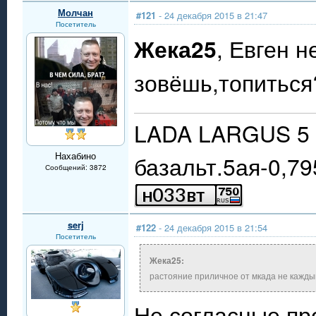
Молчан
#121
- 24 декабря 2015 в 21:47
Посетитель
Жека25
, Евген 
зовёшь,топиться
LADA LARGUS 5 
Нахабино
базальт.5ая-0,79
Сообщений: 3872
serj
#122
- 24 декабря 2015 в 21:54
Посетитель
Жека25:
растояние приличное от мкада не каждый
Не согласные пр