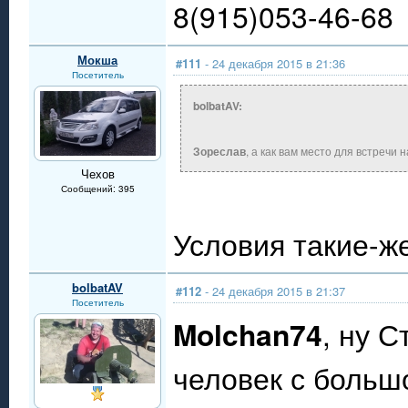
8(915)053-46-68
Мокша
#111
- 24 декабря 2015 в 21:36
Посетитель
bolbatAV:
Зореслав
, а как вам место для встречи 
Чехов
Сообщений: 395
Условия такие-ж
bolbatAV
#112
- 24 декабря 2015 в 21:37
Посетитель
Molchan74
, ну 
человек с больш