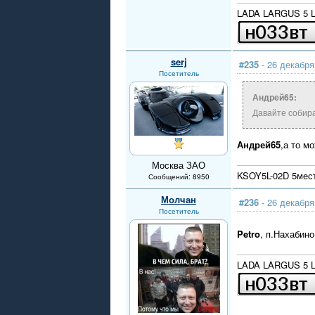
LADA LARGUS 5 LU
serj
#235
- 26 декабря
Посетитель
Андрей65:
Давайте собира
Андрей65
,а то м
Москва ЗАО
KSOY5L-02D 5мест
Сообщений: 8950
Молчан
#236
- 26 декабря
Посетитель
Petro
, п.Нахабин
LADA LARGUS 5 LU