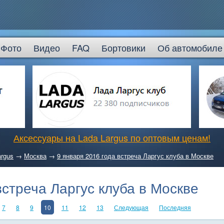
Фото
Видео
FAQ
Бортовики
Об автомобиле
Аксессуары на Lada Largus по оптовым ценам!
argus
→
Москва
→
9 января 2016 года встреча Ларгус клуба в Москве
встреча Ларгус клуба в Москве
7
8
9
10
11
12
13
Следующая
Последняя