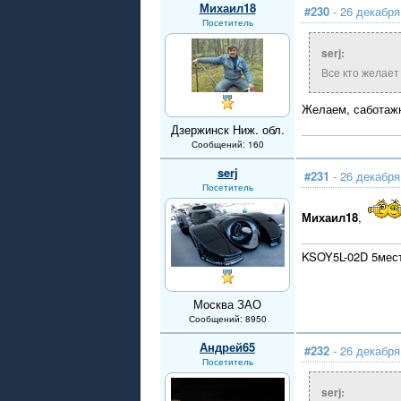
Михаил18
#230
- 26 декабря
Посетитель
serj:
Все кто желае
Желаем, саботажн
Дзержинск Ниж. обл.
Сообщений: 160
serj
#231
- 26 декабря
Посетитель
Михаил18
,
KSOY5L-02D 5мест
Москва ЗАО
Сообщений: 8950
Андрей65
#232
- 26 декабря
Посетитель
serj: