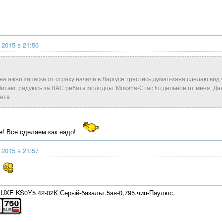
 2015 в 21:56
еня ажно запаска от страху начала в Ларгусе трястись,думал-хана,сделаю вид 
Читаю, радуюсь за ВАС ребята молодцы Moksha-Стас !отдельное от меня Дав
чета
е! Все сделаем как надо!
 2015 в 21:57
!
XE KS0Y5 42-02K Серый-базальт.5ая-0,795.чип-Паулюс.