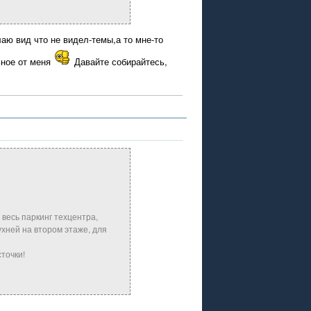
аю вид что не видел-темы,а то мне-то
ное от меня
Давайте собирайтесь,
весь паркинг техцентра,
хней на втором этаже, для
точки!