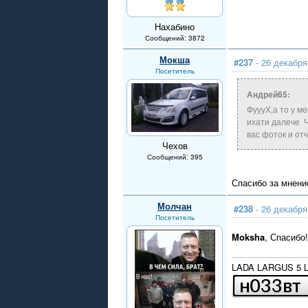
Нахабино
Сообщений: 3872
Мокша
#237
- 26 декабря
Посетитель
Андрей65:
ФуууХ,а то у м
ихати далече 
вас фоток и от
Чехов
Сообщений: 395
Спасибо за мнени
Молчан
#238
- 26 декабря
Посетитель
Moksha
, Спасибо
LADA LARGUS 5 LU