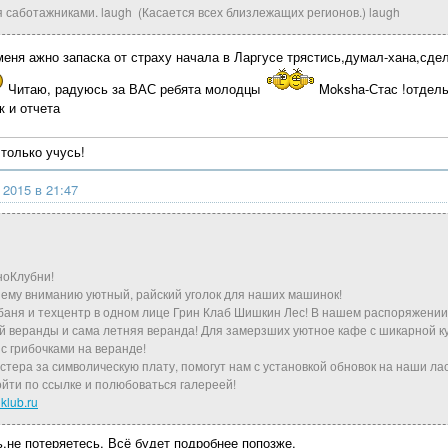
я саботажниками. laugh (Касается всех близлежащих регионов.) laugh
еня ажно запаска от страху начала в Ларгусе трястись,думал-хана,сдел
Читаю, радуюсь за ВАС ребята молодцы
Moksha-Стас !отдель
к и отчета
 только учусь!
 2015 в 21:47
оКлубни!
ему вниманию уютный, райский уголок для наших машинок!
баня и техцентр в одном лице Грин Клаб Шишкин Лес! В нашем распоряжении 
й веранды и сама летняя веранда! Для замерзших уютное кафе с шикарной ку
 с грибочками на веранде!
стера за символическую плату, помогут нам с установкой обновок на наши лас
йти по ссылке и полюбоваться галереей!
klub.ru
ь,не потеряетесь. Всё будет подробнее попозже.