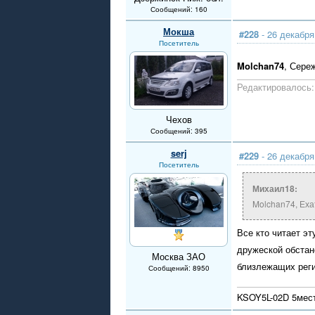
Сообщений: 160
Мокша
#228
- 26 декабря
Посетитель
Molchan74
, Сере
Редактировалось: 
Чехов
Сообщений: 395
serj
#229
- 26 декабря
Посетитель
Михаил18:
Molchan74, Еха
Все кто читает э
дружеской обстан
Москва ЗАО
близлежащих рег
Сообщений: 8950
KSOY5L-02D 5мест