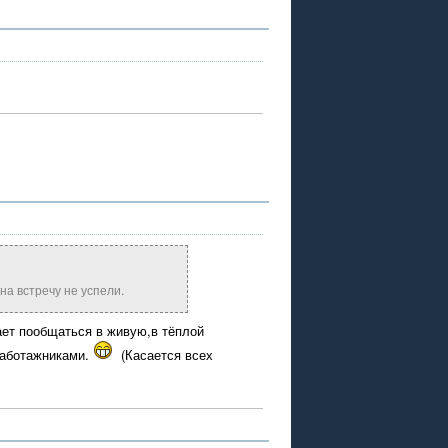
на встречу не успели.
ает пообщаться в живую,в тёплой
саботажниками.
(Касается всех