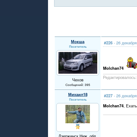
Мокша
#226
- 26 декабря
Посетитель
Molcha
n74
Редактировалось: 
Чехов
Сообщений: 395
Михаил18
#227
- 26 декабря
Посетитель
Molchan74
, Ехат
Дзержинск Ниж. обл.