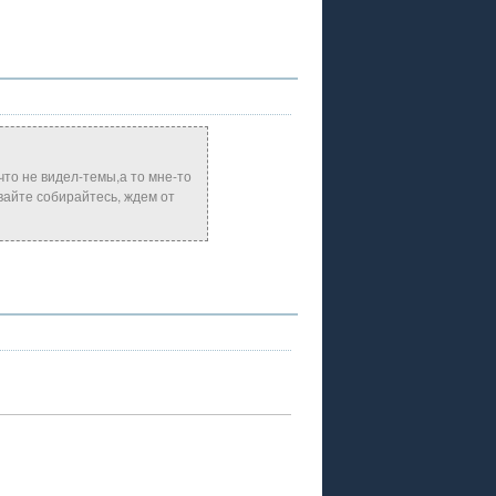
что не видел-темы,а то мне-то
айте собирайтесь, ждем от