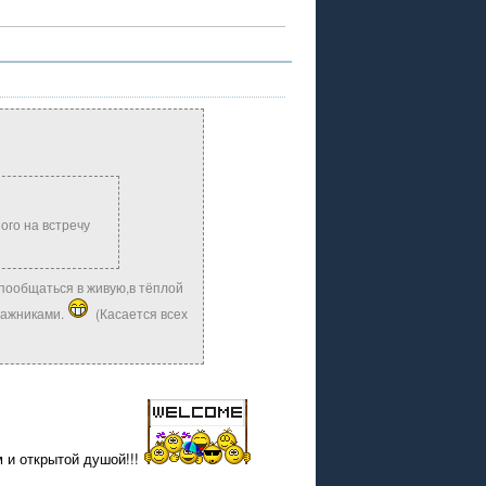
ого на встречу
 пообщаться в живую,в тёплой
тажниками.
(Касается всех
 и открытой душой!!!