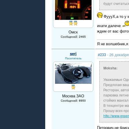
будут считатьс
ФуууХ,а то у м
ихати далече
ждем от вас фото
Омск
Сообщений: 2465
Я не волшебник,я
serj
#233
- 26 декабря
Посетитель
Moksha:
Уважаемые Одн
Предлогаю ваш
Ресторан, авто
парковка летне
Москва ЗАО
стойких мангал
Сообщений: 8950
В техцентре ма
Прошу всех про
http://www.green
Петрович,не боис