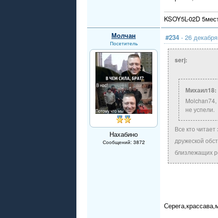
KSOY5L-02D 5мест
Молчан
#234
- 26 декабря
Посетитель
serj:
Михаил18:
Molchan74, 
не успели.
Все кто читает
Нахабино
дружеской обс
Сообщений: 3872
близлежащих р
Серега,крассава,