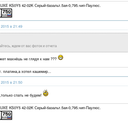
XE KS0Y5 42-02K Серый-базальт.5ая-0,795.чип-Паулюс.
 2015 в 21:49
йтесь, ждем от вас фоток и отчета
ожет махнёшь не глядя к нам ???
. платина,а хотел кашемир...
 2015 в 21:50
о,только спать не будем!
XE KS0Y5 42-02K Серый-базальт.5ая-0,795.чип-Паулюс.