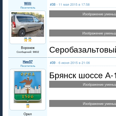
Willi
#38
- 11 мая 2015 в 17:58
Посетитель
Изображение уменьше
Изображение уменьше
Серобазальтовый
Воронеж
Сообщений: 9802
Ник57
#39
- 6 июня 2015 в 21:06
Посетитель
Брянск шоссе А-
Изображение уменьш
Изображение уменьш
Орел