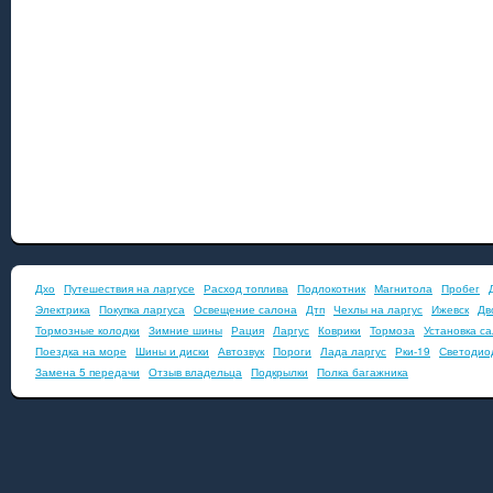
Дхо
Путешествия на ларгусе
Расход топлива
Подлокотник
Магнитола
Пробег
Электрика
Покупка ларгуса
Освещение салона
Дтп
Чехлы на ларгус
Ижевск
Дв
Тормозные колодки
Зимние шины
Рация
Ларгус
Коврики
Тормоза
Установка с
Поездка на море
Шины и диски
Автозвук
Пороги
Лада ларгус
Рки-19
Светодио
Замена 5 передачи
Отзыв владельца
Подкрылки
Полка багажника