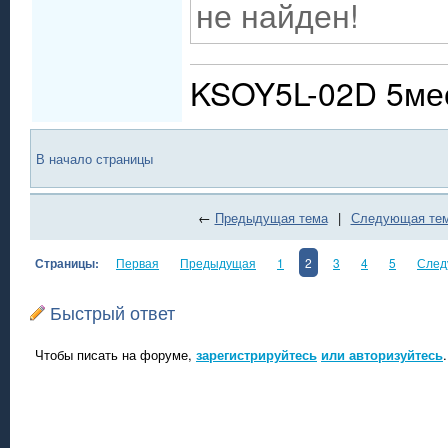
не найден!
KSOY5L-02D 5мес
В начало страницы
←
Предыдущая тема
|
Следующая те
Страницы:
Первая
Предыдущая
1
2
3
4
5
След
Быстрый ответ
Чтобы писать на форуме,
зарегистрируйтесь
или авторизуйтесь
.