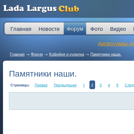
Главная
Новости
Форум
Фото
Видео
Аксессуары на
Главная
→
Форум
→
Кофейня и курилка
→
Памятники наши.
Памятники наши.
Страницы:
Первая
Предыдущая
1
2
3
4
5
След