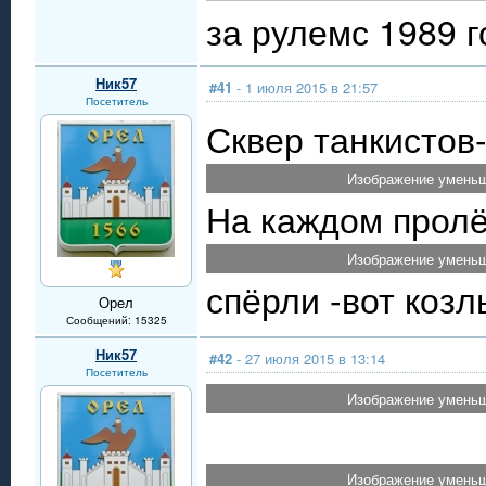
за рулемс 1989 г
Ник57
#41
- 1 июля 2015 в 21:57
Посетитель
Сквер танкистов-
Изображение уменьш
На каждом пролё
Изображение уменьш
спёрли -вот козл
Орел
Сообщений: 15325
Ник57
#42
- 27 июля 2015 в 13:14
Посетитель
Изображение уменьш
Изображение уменьш