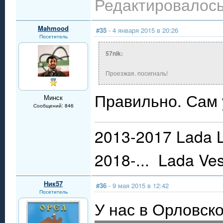
Редактировалось:
Mahmood
#35
- 4 января 2015 в 20:26
Посетитель
57nik:
Проезжая. посигналь!
Правильно. Сам 
Минск
Сообщений: 846
2013-2017 Lada L
2018-... Lada Ve
Ник57
#36
- 9 мая 2015 в 12:42
Посетитель
У нас в Орловско