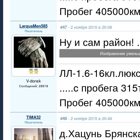
Пробег 405000км.
LarqusMen585
#47
- 2 ноября 2015 в 20:08
Посетитель
Ну и сам район! 
Изображение уменьш
ЛЛ-1.6-16кл.люкс
V-donsk
.....c пробега 31
Сообщений: 28918
Пробег 405000км.
TIMA32
#48
- 2 ноября 2015 в 20:49
Посетитель
д.Хацунь Брянск