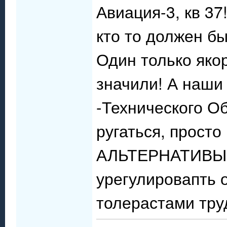
Авиация-3, кв 37
кто то должен б
Один только яко
значили! А наши
-Технического О
ругаться, прос
АЛЬТЕРНАТИВЫ,ну
урегулировапть 
толерастами труд