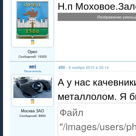
Н.п Моховое.Зал
Изображение уменьш
Орел
Сообщений: 15325
serj
#50
- 8 ноября 2015 в 20:14
Посетитель
А у нас качевни
металлолом. Я б
Файл
Москва ЗАО
Сообщений: 8950
"/images/users/