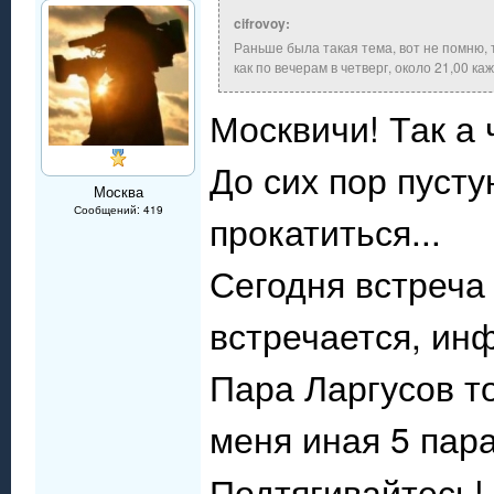
cifrovoy:
Раньше была такая тема, вот не помню, 
как по вечерам в четверг, около 21,00 ка
Москвичи! Так а
До сих пор пуст
Москва
Сообщений: 419
прокатиться...
Сегодня встреча 
встречается, инф
Пара Ларгусов то
меня иная 5 пара
Подтягивайтесь! 