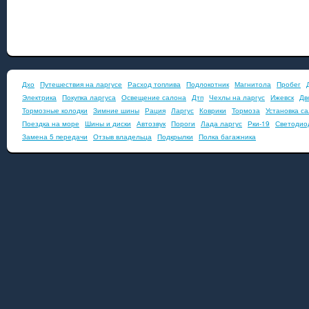
Дхо
Путешествия на ларгусе
Расход топлива
Подлокотник
Магнитола
Пробег
Электрика
Покупка ларгуса
Освещение салона
Дтп
Чехлы на ларгус
Ижевск
Дв
Тормозные колодки
Зимние шины
Рация
Ларгус
Коврики
Тормоза
Установка с
Поездка на море
Шины и диски
Автозвук
Пороги
Лада ларгус
Рки-19
Светодио
Замена 5 передачи
Отзыв владельца
Подкрылки
Полка багажника