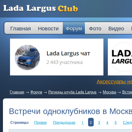
Главная
Новости
Форум
Фото
Видео
Аксессуары на
Главная
→
Форум
→
Регионы клуба Lada Largus
→
Москва
→
Встр
Встречи одноклубников в Моск
Страницы:
Первая
Предыдущая
1
2
3
4
5
След