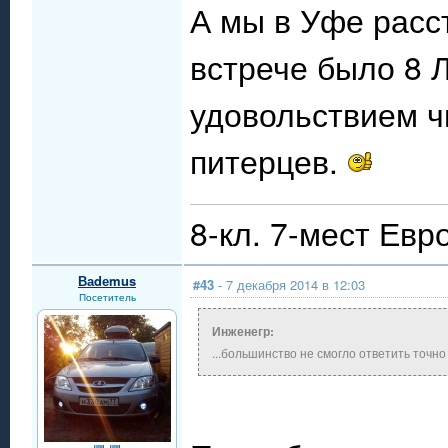
А мы в Уфе расс
встрече было 8 
удовольствием ч
питерцев.
8-кл. 7-мест Ев
Ваdеmus
#43
- 7 декабря 2014 в 12:03
Посетитель
Инженегр:
...большинство не смогло ответить точно 