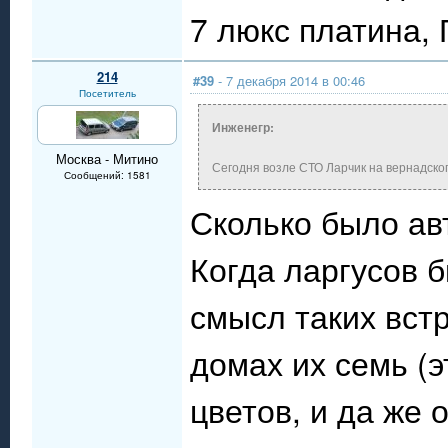
7 люкс платина,
214
#39
- 7 декабря 2014 в 00:46
Посетитель
Инженегр:
Москва - Митино
Сегодня возле СТО Ларчик на вернадско
Сообщений: 1581
Сколько было авт
Когда ларгусов 
смысл таких встр
домах их семь (э
цветов, и да же 