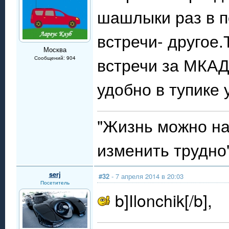
шашлыки раз в п
встречи- другое.
Москва
встречи за МКАД
Сообщений: 904
удобно в тупике 
"Жизнь можно нач
изменить трудно
serj
#32
- 7 апреля 2014 в 20:03
Посетитель
b]Ilonchik[/b],