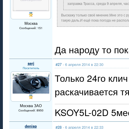
заправка Трасса, среда 9 апреля, час
Выскажу только своё мнение.Мне это с р
такую даль.И ещё пока погода не распо
Москва
Сообщений: 151
Да народу то пок
serj
#27
- 6 апреля 2014 в 22:30
Посетитель
Только 24го клич
раскачивается т
Москва ЗАО
KSOY5L-02D 5мес
Сообщений: 8950
denisp
#28
- 6 апреля 2014 в 22:33