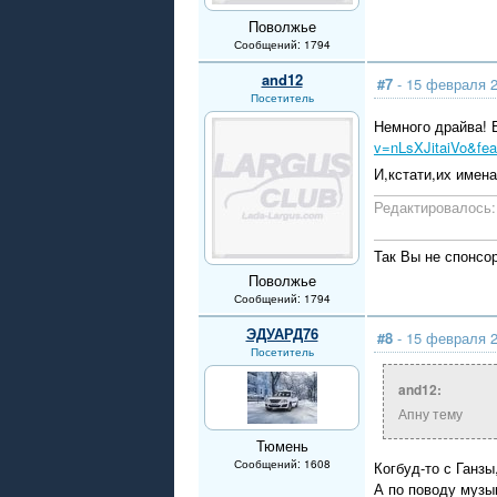
Поволжье
Сообщений: 1794
and12
#7
- 15 февраля 2
Посетитель
Немного драйва! 
v=nLsXJitaiVo&fea
И,кстати,их имен
Редактировалось: 
Так Вы не спонсо
Поволжье
Сообщений: 1794
ЭДУАРД76
#8
- 15 февраля 2
Посетитель
and12:
Апну тему
Тюмень
Сообщений: 1608
Когбуд-то с Ганзы
А по поводу музы