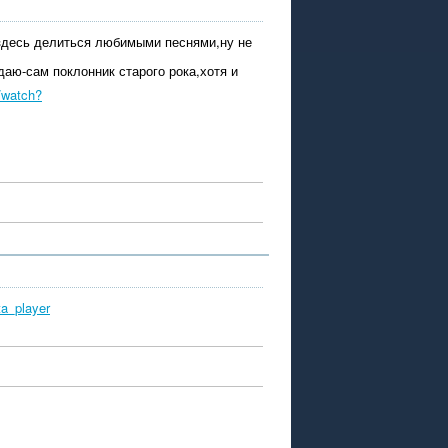
 здесь делиться любимыми песнями,ну не
аю-сам поклонник старого рока,хотя и
/watch?
a_player