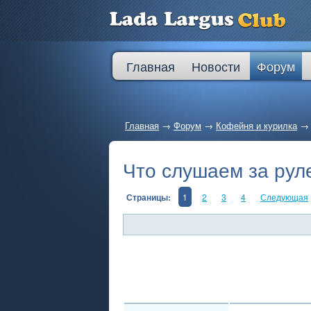
Главная
Новости
Форум
Главная
→
Форум
→
Кофейня и курилка
Что слушаем за рул
Страницы:
1
2
3
4
Следующая