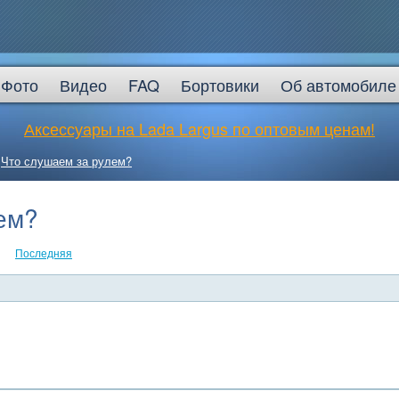
Фото
Видео
FAQ
Бортовики
Об автомобиле
Аксессуары на Lada Largus по оптовым ценам!
→
Что слушаем за рулем?
ем?
Последняя