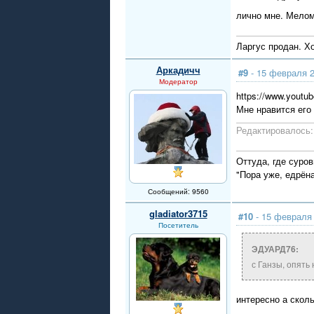
лично мне. Мелом
Ларгус продан. Х
Аркадичч
#9
- 15 февраля 2
Модератор
https://www.youtu
Мне нравится его
Редактировалось: 
Оттуда, где суров
"Пора уже, едрён
Сообщений: 9560
gladiator3715
#10
- 15 февраля 
Посетитель
ЭДУАРД76:
с Ганзы, опять 
интересно а сколь