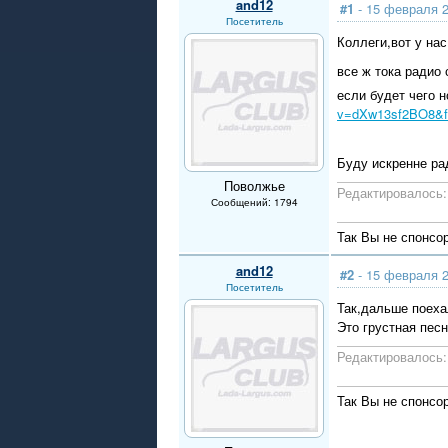
and12
#1
- 15 февраля 2
Посетитель
Коллеги,вот у на
все ж тока ради
если будет чего н
v=dXw13sf2BO8&fe
Буду искренне ра
Поволжье
Редактировалось: 
Сообщений: 1794
Так Вы не спонсо
and12
#2
- 15 февраля 2
Посетитель
Так,дальше поех
Это грустная песн
Редактировалось: 
Так Вы не спонсо