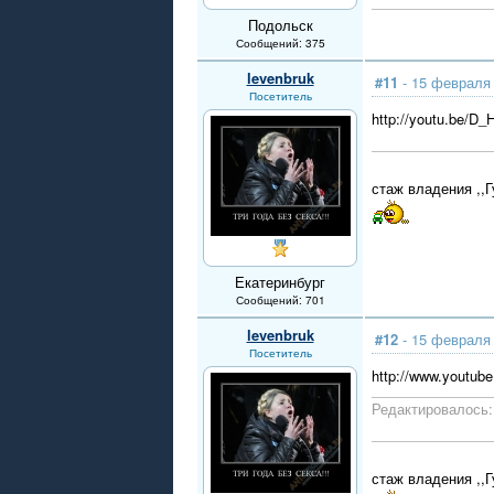
Подольск
Сообщений: 375
levenbruk
#11
- 15 февраля 
Посетитель
http://youtu.be/D
стаж владения ,,Г
Екатеринбург
Сообщений: 701
levenbruk
#12
- 15 февраля 
Посетитель
http://www.youtu
Редактировалось: 
стаж владения ,,Г