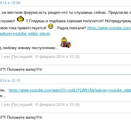
014 в 12:04
с ,на местном форуме,есть раздел-что ты слушаешь сейчас. Предлагаю
о слушают
!! Глядишь-и подборка хорошая получится!! Но!предупрежд
овое-тока приветствуется!
Ладна,поехали!!
https://www.youtube.com
ature=youtube_gdata_player
д любому новому поступлению...
1 раз (Последний: 15 февраля 2014 в 12:12)
р??! Положите вилку!!!©
014 в 12:15
али..
https://www.youtube.com/watch?v=robLjYLW91A&feature=youtube_gdat
я...
1 раз (Последний: 15 февраля 2014 в 12:16)
р??! Положите вилку!!!©