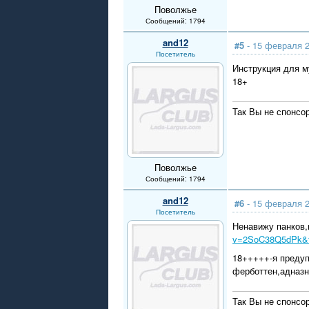
Поволжье
Сообщений: 1794
and12
#5
- 15 февраля 2
Посетитель
Инструкция для 
18+
Так Вы не спонсо
Поволжье
Сообщений: 1794
and12
#6
- 15 февраля 2
Посетитель
Ненавижу панков,н
v=2SoC38Q5dPk&fe
18+++++-я предуп
ферботтен,адназн
Так Вы не спонсо