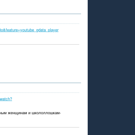
o&feature=youtube_gdata_player
/watch?
енным женщинам и школоллошкам-