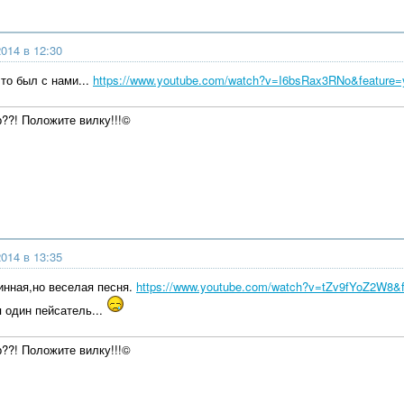
014 в 12:30
то был с нами...
https://www.youtube.com/watch?v=I6bsRax3RNo&feature=
р??! Положите вилку!!!©
014 в 13:35
инная,но веселая песня.
https://www.youtube.com/watch?v=tZv9fYoZ2W8&f
я один пейсатель...
р??! Положите вилку!!!©