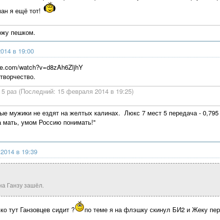
ан я ещё тот!
ожу пешком.
014 в 19:00
be.com/watch?v=d8zAh6ZljhY
 творчество.
5 раз (Последний: 15 февраля 2014 в 19:25)
ые мужики не ездят на желтых калинах. Люкс 7 мест 5 передача - 0,795 Г
а мать, умом Россию понимать!"
2014 в 19:39
на Ганзу зашёл.
ко тут Ганзовцев сидит ?
по теме я на флэшку скинул БИ2 и Жеку п