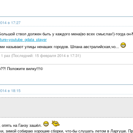
014 в 17:27
Большой ствол должен быть у каждого мена(во всех смыслах!)-тогда он
ture=youtube_gdata_player
ами называют улицы ненаших городов. Шпана австралийская,чо...
1 раз (Последний: 15 февраля 2014 в 17:31)
р??! Положите вилку!!!©
014 в 18:15
, опять на Ганзу зашёл.
ки, зимой собираю хорошие сборки, что-бы слушать летом в Ларгуше. П