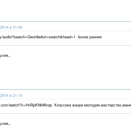
2014 в 21:00
/my/audio?search=Geordie&st=search&head=1 более раннее
усем,,
2014 в 21:15
be.com/watch?v=HnRpKNbWvqs Классика жанра мелодия,мастерство,мане
усем,,