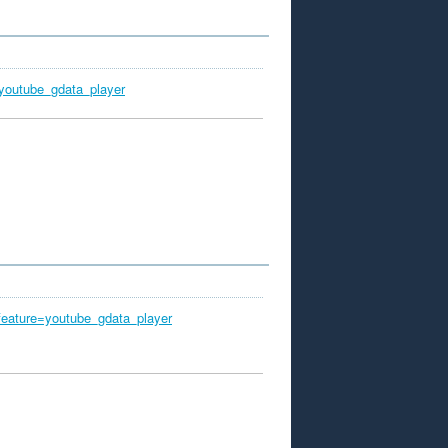
youtube_gdata_player
eature=youtube_gdata_player