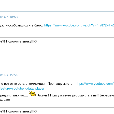
014 в 13:58
мужчин,собравшихся в баню.
https://www.youtube.com/watch?v=4Iv87DyHo3
р??! Положите вилку!!!©
014 в 15:54
о вот этто есть в коллекции...Про нашу жисть..
https://www.youtube.com
ature=youtube_gdata_player
редил,панки чо....
Ахтунг! Присутствует русская латынь!! Берем
ачна!!!
р??! Положите вилку!!!©